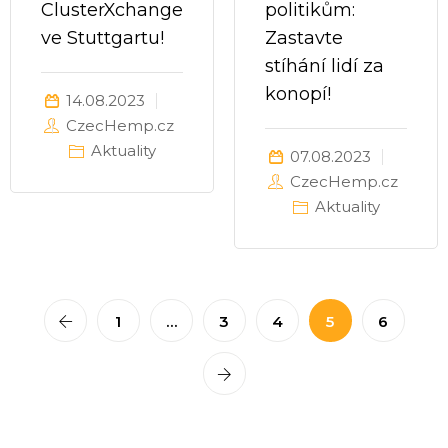
ClusterXchange
politikům:
ve Stuttgartu!
Zastavte
stíhání lidí za
konopí!
14.08.2023
CzecHemp.cz
Aktuality
07.08.2023
CzecHemp.cz
Aktuality
1
…
3
4
5
6