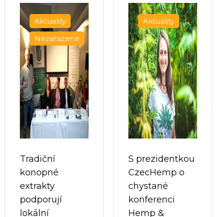
Aktuality
Aktuality
Nezařazené
Tradiční
S prezidentkou
konopné
CzecHemp o
extrakty
chystané
podporují
konferenci
lokální
Hemp &