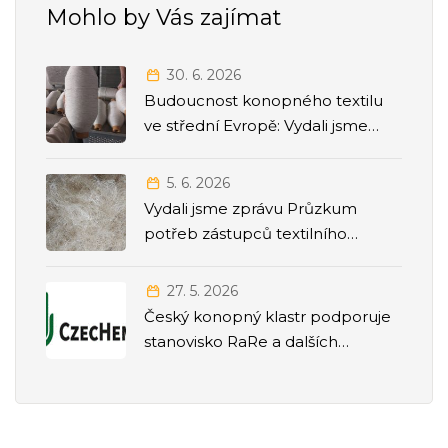
Mohlo by Vás zajímat
30. 6. 2026
Budoucnost konopného textilu
ve střední Evropě: Vydali jsme
strategickou Roadmapu 2026–
2035
5. 6. 2026
Vydali jsme zprávu Průzkum
potřeb zástupců textilního
odvětví
27. 5. 2026
Český konopný klastr podporuje
stanovisko RaRe a dalších
odborných společností k přesunu
agendy politiky závislostí pod
Ministerstvo zdravotnictví