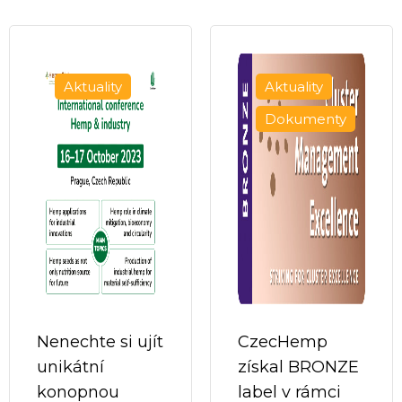
Aktuality
Aktuality
Dokumenty
Nenechte si ujít
CzecHemp
unikátní
získal BRONZE
konopnou
label v rámci