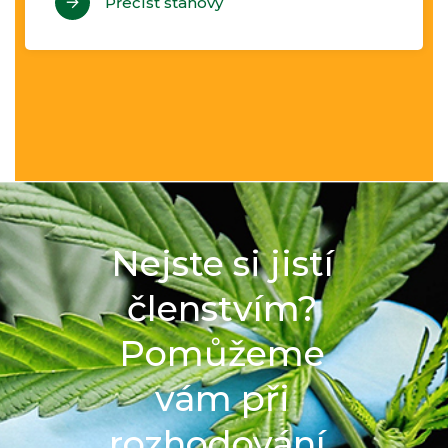
Přečíst stanovy
Nejste si jistí
členstvím?
Pomůžeme
vám při
rozhodování.