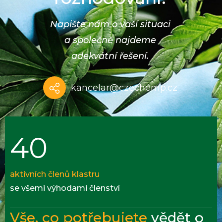
Napište nám o vaší situaci
a společně najdeme
adekvátní řešení.
kancelar@czechemp.cz
40
aktivních členů klastru
se všemi výhodami členství
Vše, co potřebujete
vědět o