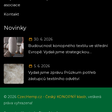
asociace
Kontakt
Novinky
30. 6. 2026
Budoucnost konopného textilu ve střední
Evropě: Vydali jsme strategickou
Roadmapu 2026–2035
5. 6. 2026
Vydali jsme zprávu Průzkum potřeb
zástupců textilního odvětví
© 2026
CzecHemp.cz - Český KONOPNÝ klastr
, veškerá
práva vyhrazena!