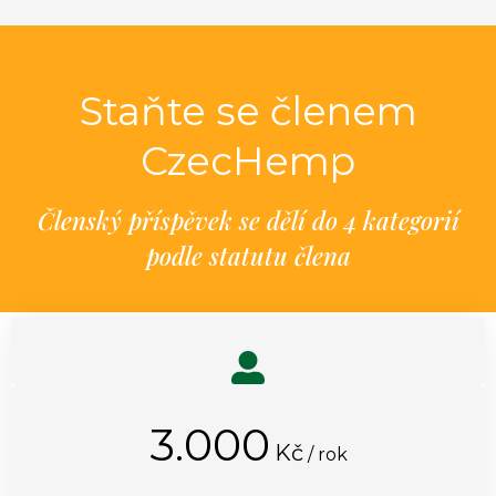
Staňte se členem
CzecHemp
Členský příspěvek se dělí do 4 kategorií
podle statutu člena
3.000
Kč
/ rok