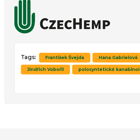
Tags:
František Švejda
Hana Gabrielová
Jindřich Vobořil
polosyntetické kanabinoi