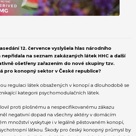
asedání 12. července vyslyšela hlas národního
a nepřidala na seznam zakázaných látek HHC a další
ativně ošetřeny zařazením do nové skupiny tzv.
á pro konopný sektor v České republice?
 regulaci látek obsažených v konopí a dlouhodobě se
znikající kategorii psychomodulačních látek.
slovil proti plošnému a nespecifikovanému zákazu
měl negativní dopad na všechny aktéry v domácím
m množství vyskytuje i v legálně pěstovaném konopí,
ychotropní látkou. Škody pro český konopný průmysl by