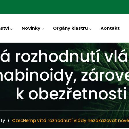
ství
Novinky
Orgány klastru
Kontakt
á rozhodnutí vl
nabinoidy, záro
k obezřetnosti
ity
/
CzecHemp vítá rozhodnutí vlády nezakazovat nové 