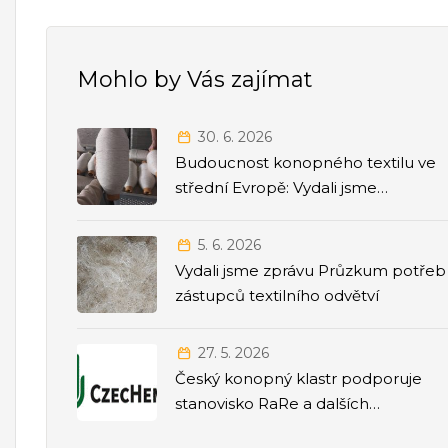
Mohlo by Vás zajímat
30. 6. 2026
Budoucnost konopného textilu ve
střední Evropě: Vydali jsme
strategickou Roadmapu 2026–2035
5. 6. 2026
Vydali jsme zprávu Průzkum potřeb
zástupců textilního odvětví
27. 5. 2026
Český konopný klastr podporuje
stanovisko RaRe a dalších
odborných společností k přesunu