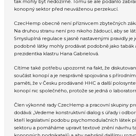
tak mohly být nedozírné. Tomu se ale podařilo zabrá
konopný sektor před neuváženou perzekucí.
CzecHemp obecně není příznivcem zbytečných zákazů 
Na druhou stranu není pro nikoho žádoucí, aby se lá
Smysluplná regulace s jasně nastavenými pravidly je 
podobné látky mohly prodávat podobně jako tabák a 
prezidentka klastru Hana Gabrielová.
Cítíme také potřebu upozornit na fakt, že diskutova
součást konopí a je nesprávně spojována s přírodn
paměti, že v Česku prodávané HHC a další polosyntet
konopí nic společného, protože se jedná o laboratorn
Člen výkonné rady CzecHemp a pracovní skupiny pro
dodává: „Vedeme konstruktivní dialog s úřady i odbo
kteří legislativní podobu psychomodulačních látek 
sektoru a pomáháme upravit textové znění návrhu t
konopných podnikatelů a aby nebránil dalšímu rozvoj