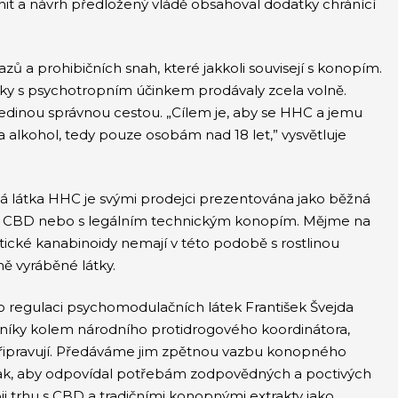
nit a návrh předložený vládě obsahoval dodatky chránící
a prohibičních snah, které jakkoli souvisejí s konopím.
tky s psychotropním účinkem prodávaly zcela volně.
jedinou správnou cestou. „Cílem je, aby se HHC a jemu
alkohol, tedy pouze osobám nad 18 let,” vysvětluje
ná látka HHC je svými prodejci prezentována jako běžná
ím CBD nebo s legálním technickým konopím. Mějme na
ické kanabinoidy nemají v této podobě s rostlinou
ě vyráběné látky.
 regulaci psychomodulačních látek František Švejda
rníky kolem národního protidrogového koordinátora,
připravují. Předáváme jim zpětnou vazbu konopného
ak, aby odpovídal potřebám zodpovědných a poctivých
i trhu s CBD a tradičními konopnými extrakty jako