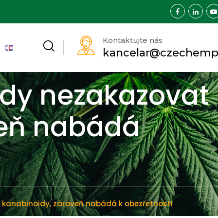
Kontaktujte nás
kancelar@czechemp
ády nezakazovat
veň nabádá
kanabinoidy, zároveň nabádá k obezřetnosti