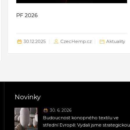
PF 2026
30.12.2025
CzecHemp.cz
Aktuality
Novinky
30. 6. 2026
Budoucnost konopného textilu ve
střední Evropě: Vydali jsme strategicko