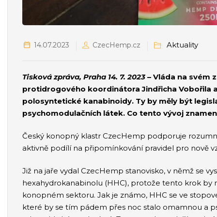
Aktuality
14.07.2023
CzecHemp.cz
Tisková zpráva, Praha 14. 7. 2023
– Vláda na svém z
protidrogového koordinátora Jindřicha Vobořila 
polosyntetické kanabinoidy. Ty by měly být legisl
psychomodulačních látek. Co tento vývoj znamen
Český konopný klastr CzecHemp podporuje rozumnou
aktivně podílí na připomínkování pravidel pro nově v
Již na jaře vydal CzecHemp stanovisko, v němž se vy
hexahydrokanabinolu (HHC), protože tento krok by 
konopném sektoru. Jak je známo, HHC se ve stopové
které by se tím pádem přes noc stalo omamnou a ps