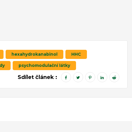
hexahydrokanabinol
HHC
dy
psychomodulační látky
Sdílet článek :