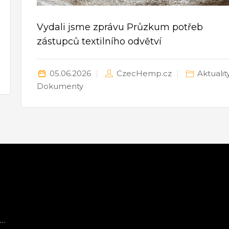
Vydali jsme zprávu Průzkum potřeb
zástupců textilního odvětví
05.06.2026
CzecHemp.cz
Aktualit
Dokumenty
u