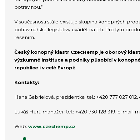
potravinou.“
V současnosti stále existuje skupina konopných prod
potravinářské legislativy uvádět na trh. Pro tyto p
řešením.
Český konopný klastr CzecHemp je oborový klastr 
výzkumné instituce a podniky působící v konopné
republice i v celé Evropě.
Kontakty:
Hana Gabrielová, prezidentka: tel.: +420 777 027 01
Lukáš Hurt, manažer: tel.: +420 730 128 319, e-mai
Web:
www.czechemp.cz