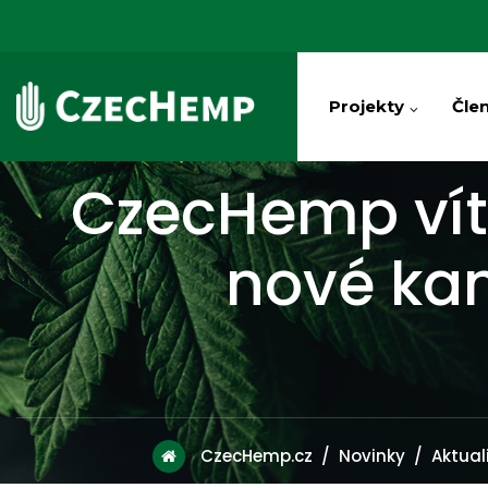
Projekty
Člen
CzecHemp vít
nové ka
CzecHemp.cz
/
Novinky
/
Aktual