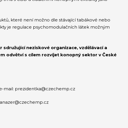
uktů, které není možno dle stávající tabákové nebo
rodukty je regulace psychomodulačních látek možným
sdružující neziskové organizace, vzdělávací a
m odvětví s cílem rozvíjet konopný sektor v České
2, e-mail: prezidentka@czechemp.cz
l: manazer@czechemp.cz