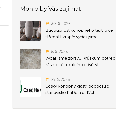
Mohlo by Vás zajímat
30. 6. 2026
Budoucnost konopného textilu ve
střední Evropě: Vydali jsme
strategickou Roadmapu 2026–2035
5. 6. 2026
Vydali jsme zprávu Průzkum potřeb
zástupců textilního odvětví
27. 5. 2026
Český konopný klastr podporuje
stanovisko RaRe a dalších
odborných společností k přesunu
agendy politiky závislostí pod
Ministerstvo zdravotnictví