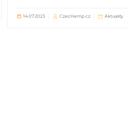
14.07.2023
CzecHemp.cz
Aktuality