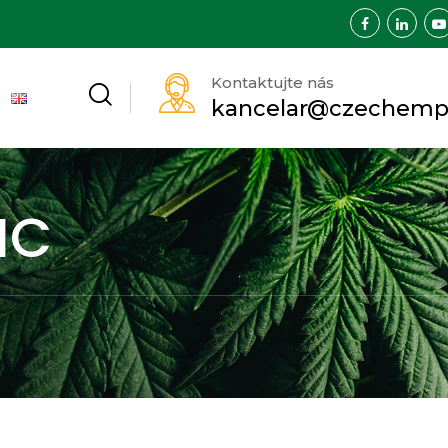
Kontaktujte nás
kancelar@czechemp
HC