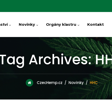
ství
Novinky
Orgány klastru
Kontakt
Tag Archives:
H
CzecHemp.cz
/
Novinky
/
HHC