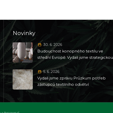
Novinky
30. 6. 2026
Budoucnost konopného textilu ve
střední Evropě: Vydali jsme strategicko
Roadmapu 2026–2035
5. 6. 2026
Vydali jsme zprávu Průzkum potřeb
zástupců textilního odvětví