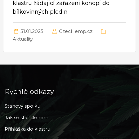
klastru žádající zařazení konopí do
bílkovinných plodin
31.01.2025
CzecHemp.cz
Aktuality
Rychlé odkazy
Stanovy spolku
Jak se stát členem
Přihláška do klastru