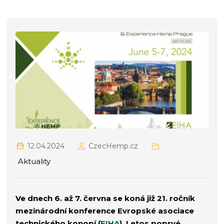
12.04.2024
CzecHemp.cz
Aktuality
Ve dnech 6. až 7. června se koná již 21. ročník
mezinárodní konference Evropské asociace
technického konopí (
EIHA
). Letos poprvé