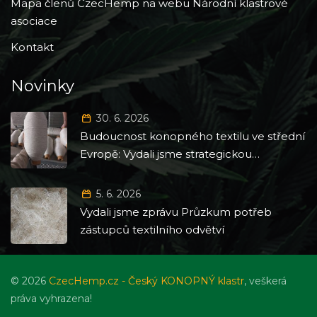
Mapa členů CzecHemp na webu Národní klastrové
asociace
Kontakt
Novinky
30. 6. 2026
Budoucnost konopného textilu ve střední
Evropě: Vydali jsme strategickou
Roadmapu 2026–2035
5. 6. 2026
Vydali jsme zprávu Průzkum potřeb
zástupců textilního odvětví
© 2026
CzecHemp.cz - Český KONOPNÝ klastr
, veškerá
práva vyhrazena!