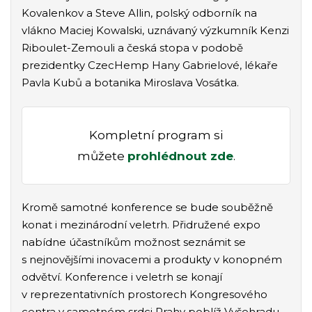
Kovalenkov a Steve Allin, polský odborník na
vlákno Maciej Kowalski, uznávaný výzkumník Kenzi
Riboulet-Zemouli a česká stopa v podobě
prezidentky CzecHemp Hany Gabrielové, lékaře
Pavla Kubů a botanika Miroslava Vosátka.
Kompletní program si
můžete
prohlédnout zde
.
Kromě samotné konference se bude souběžně
konat i mezinárodní veletrh. Přidružené expo
nabídne účastníkům možnost seznámit se
s nejnovějšími inovacemi a produkty v konopném
odvětví. Konference i veletrh se konají
v reprezentativních prostorech Kongresového
centra v samotném srdci Prahy poblíž Vyšehradu.