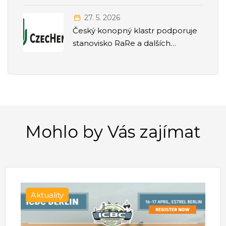
odvětví
27. 5. 2026
Český konopný klastr podporuje
stanovisko RaRe a dalších
odborných společností k přesunu
agendy politiky závislostí pod
Ministerstvo zdravotnictví
Mohlo by Vás zajímat
Aktuality