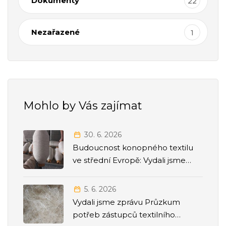
Dokumenty
22
Nezařazené
1
Mohlo by Vás zajímat
30. 6. 2026
Budoucnost konopného textilu
ve střední Evropě: Vydali jsme
strategickou Roadmapu 2026–
2035
5. 6. 2026
Vydali jsme zprávu Průzkum
potřeb zástupců textilního