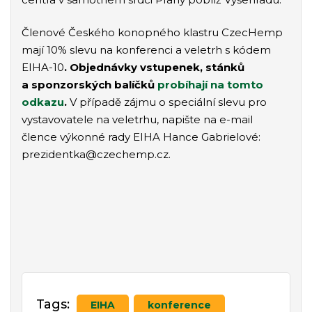
Členové Českého konopného klastru CzecHemp
mají 10% slevu na konferenci a veletrh s kódem
EIHA-10
. Objednávky vstupenek, stánků
a sponzorských balíčků
probíhají na tomto
odkazu
.
V případě zájmu o speciální slevu pro
vystavovatele na veletrhu, napište na e-mail
člence výkonné rady EIHA Hance Gabrielové:
prezidentka@czechemp.cz.
Tags:
EIHA
konference