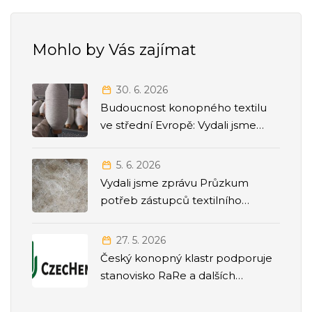
Mohlo by Vás zajímat
30. 6. 2026
Budoucnost konopného textilu
ve střední Evropě: Vydali jsme
strategickou Roadmapu 2026–
2035
5. 6. 2026
Vydali jsme zprávu Průzkum
potřeb zástupců textilního
odvětví
27. 5. 2026
Český konopný klastr podporuje
stanovisko RaRe a dalších
odborných společností k přesunu
agendy politiky závislostí pod