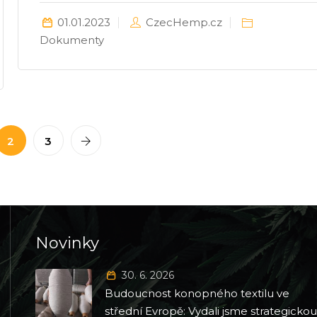
01.01.2023
CzecHemp.cz
Dokumenty
2
3
Novinky
30. 6. 2026
Budoucnost konopného textilu ve
střední Evropě: Vydali jsme strategicko