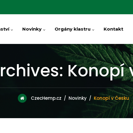
ství
Novinky
Orgány klastru
Kontakt
rchives:
Konopí 
CzecHemp.cz
/
Novinky
/
Konopí v Česku