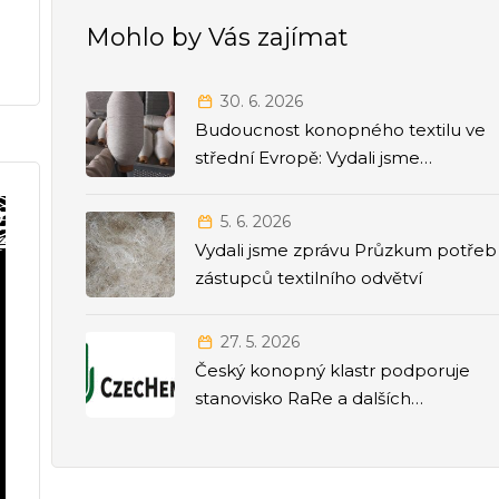
Mohlo by Vás zajímat
30. 6. 2026
Budoucnost konopného textilu ve
střední Evropě: Vydali jsme
strategickou Roadmapu 2026–2035
5. 6. 2026
Vydali jsme zprávu Průzkum potřeb
zástupců textilního odvětví
27. 5. 2026
Český konopný klastr podporuje
stanovisko RaRe a dalších
odborných společností k přesunu
agendy politiky závislostí pod
Ministerstvo zdravotnictví