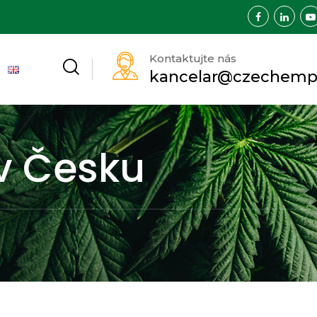
Kontaktujte nás
kancelar@czechemp
v Česku