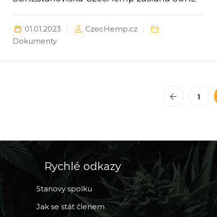
01.01.2023
CzecHemp.cz
Dokumenty
1
Rychlé odkazy
Stanovy spolku
Jak se stát členem