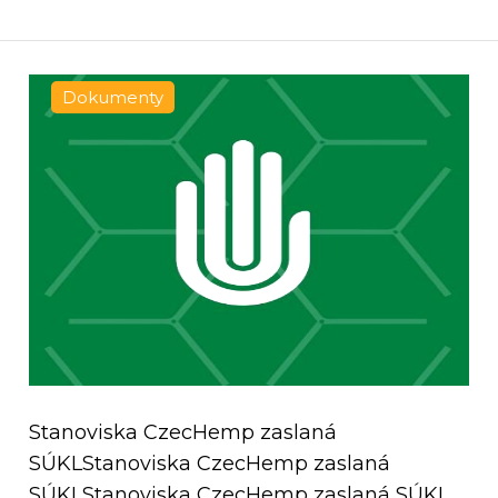
Dokumenty
Stanoviska CzecHemp zaslaná
SÚKLStanoviska CzecHemp zaslaná
SÚKLStanoviska CzecHemp zaslaná SÚKL