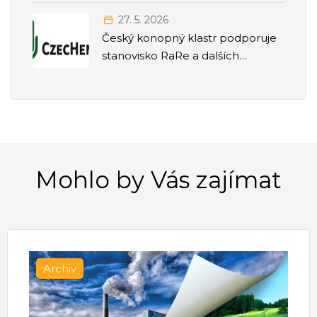
27. 5. 2026
Český konopný klastr podporuje
stanovisko RaRe a dalších
odborných společností k přesunu
agendy politiky závislostí pod
Ministerstvo zdravotnictví
Mohlo by Vás zajímat
Archiv