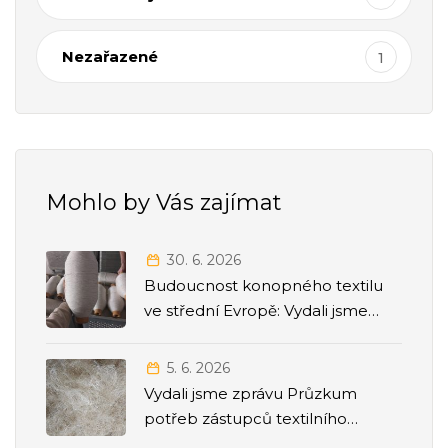
Nezařazené
1
Mohlo by Vás zajímat
30. 6. 2026
Budoucnost konopného textilu
ve střední Evropě: Vydali jsme
strategickou Roadmapu 2026–
2035
5. 6. 2026
Vydali jsme zprávu Průzkum
potřeb zástupců textilního
odvětví