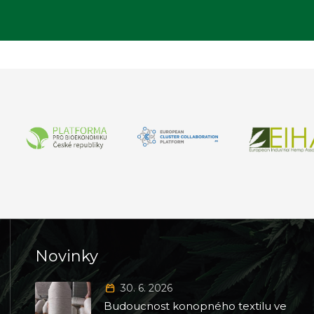
Novinky
30. 6. 2026
Budoucnost konopného textilu ve