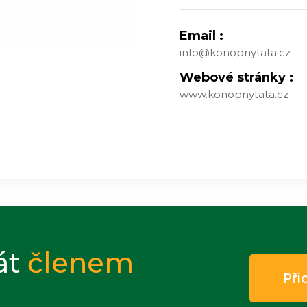
Email :
info@konopnytata.cz
Webové stránky :
www.konopnytata.cz
át
členem
Při