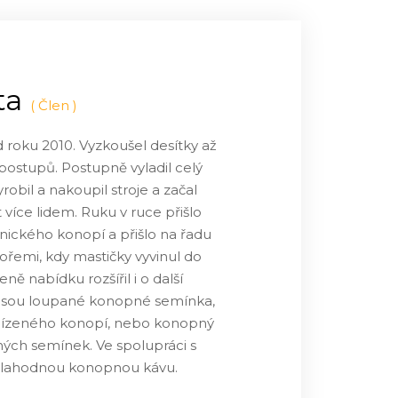
ta
(
Člen
)
 roku 2010. Vyzkoušel desítky až
postupů. Postupně vyladil celý
obil a nakoupil stroje a začal
více lidem. Ruku v ruce přišlo
nického konopí a přišlo na řadu
tořemi, kdy mastičky vyvinul do
ě nabídku rozšířil i o další
 jsou loupané konopné semínka,
klízeného konopí, nebo konopný
pných semínek. Ve spolupráci s
ul lahodnou konopnou kávu.