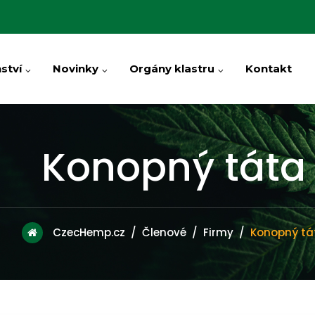
ství
Novinky
Orgány klastru
Kontakt
Konopný táta
CzecHemp.cz
/
Členové
/
Firmy
/
Konopný tá