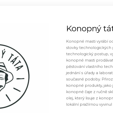
Konopný tá
Konopné masti vyrábí od
stovky technologických 
technologický postup, vyr
konopné masti prodávat 
pěstování vlastního tech
jednání s úřady a labora
současné podoby. Přirozen
konopné produkty, jako
konopné čaje z ručně s
olej, který lisuje z kono
lokální pražírnou vyvin