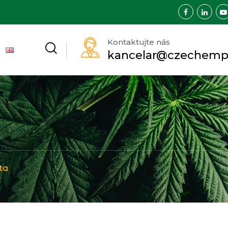
Kontaktujte nás
kancelar@czechemp
ta