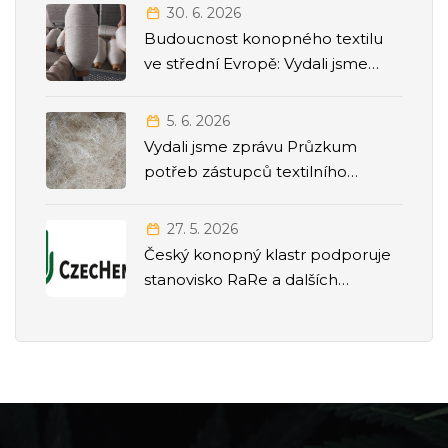
30. 6. 2026
Budoucnost konopného textilu
ve střední Evropě: Vydali jsme
strategickou Roadmapu 2026–
2035
5. 6. 2026
Vydali jsme zprávu Průzkum
potřeb zástupců textilního
odvětví
27. 5. 2026
Český konopný klastr podporuje
stanovisko RaRe a dalších
odborných společností k přesunu
agendy politiky závislostí pod
Ministerstvo zdravotnictví