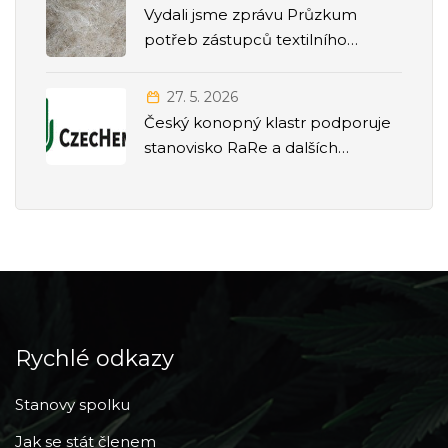
Vydali jsme zprávu Průzkum
potřeb zástupců textilního
odvětví
27. 5. 2026
Český konopný klastr podporuje
stanovisko RaRe a dalších
odborných společností k přesunu
agendy politiky závislostí pod
Ministerstvo zdravotnictví
Rychlé odkazy
Stanovy spolku
Jak se stát členem