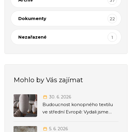
37
Dokumenty
22
Nezařazené
1
Mohlo by Vás zajímat
30. 6. 2026
Budoucnost konopného textilu
ve střední Evropě: Vydali jsme
strategickou Roadmapu 2026–
2035
5. 6. 2026