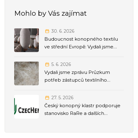
Mohlo by Vás zajímat
30. 6. 2026
Budoucnost konopného textilu
ve střední Evropě: Vydali jsme
strategickou Roadmapu 2026–
2035
5. 6. 2026
Vydali jsme zprávu Průzkum
potřeb zástupců textilního
odvětví
27. 5. 2026
Český konopný klastr podporuje
stanovisko RaRe a dalších
odborných společností k přesunu
agendy politiky závislostí pod
Ministerstvo zdravotnictví