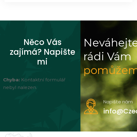
Neváhejte
Něco Vás
zajímá? Napište
rádi Vám
mi
pomůže
Chyba:
Kontaktní formulář
nebyl nalezen.
Napište nám
info@Cze