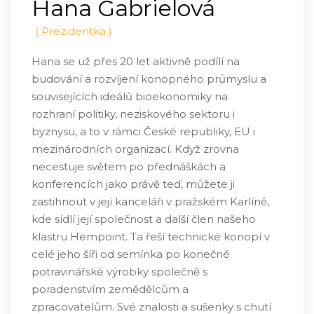
Hana Gabrielová
(
Prezidentka
)
Hana se už přes 20 let aktivně podílí na
budování a rozvíjení konopného průmyslu a
souvisejících ideálů bioekonomiky na
rozhraní politiky, neziskového sektoru i
byznysu, a to v rámci České republiky, EU i
mezinárodních organizací. Když zrovna
necestuje světem po přednáškách a
konferencích jako právě teď, můžete ji
zastihnout v její kanceláři v pražském Karlíně,
kde sídlí její společnost a další člen našeho
klastru Hempoint. Ta řeší technické konopí v
celé jeho šíři od semínka po konečné
potravinářské výrobky společně s
poradenstvím zemědělcům a
zpracovatelům. Své znalosti a sušenky s chutí